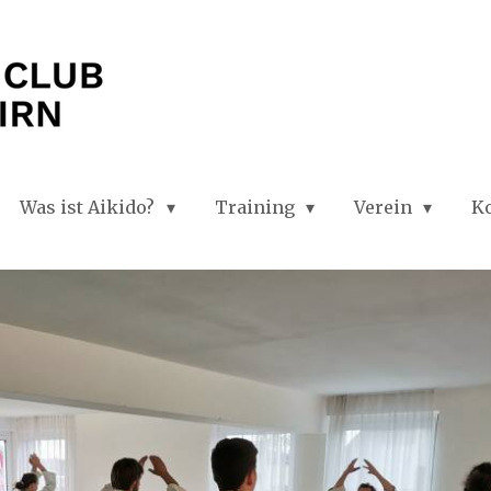
KIMU
___________
Was ist Aikido?
Training
Verein
K