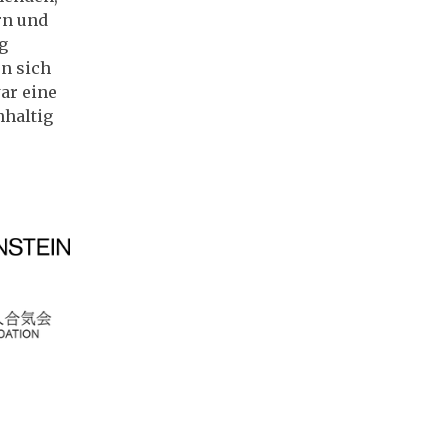
rn und
g
n sich
war eine
hhaltig