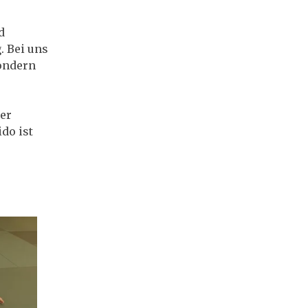
d
. Bei uns
sondern
ger
do ist