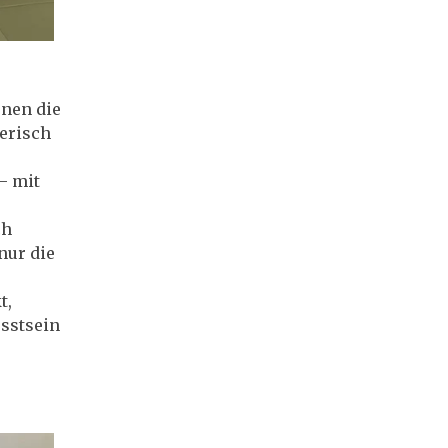
rnen die
erisch
– mit
ch
nur die
t,
sstsein