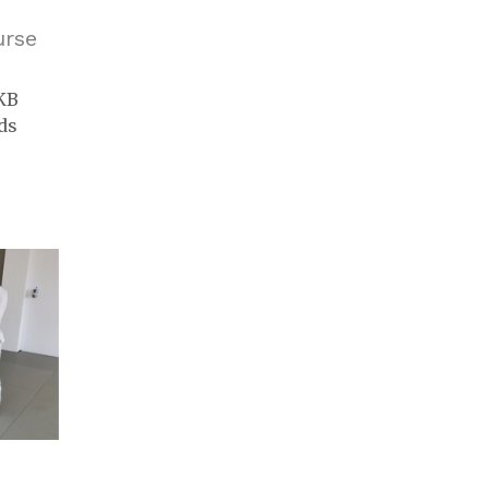
urse
KB
ds