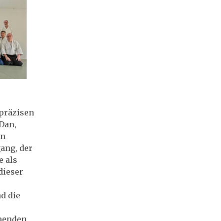
präzisen
 Dan,
en
ang, der
e als
dieser
d die
menden,